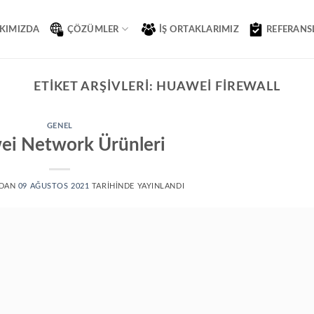
KIMIZDA
ÇÖZÜMLER
İŞ ORTAKLARIMIZ
REFERANS
ETIKET ARŞIVLERI:
HUAWEI FIREWALL
GENEL
i Network Ürünleri
DAN
09 AĞUSTOS 2021
TARIHINDE YAYINLANDI