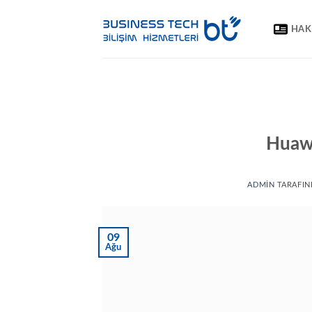
İçeriğe
atla
HAK
Huawe
ADMIN
TARAFIN
09
Ağu