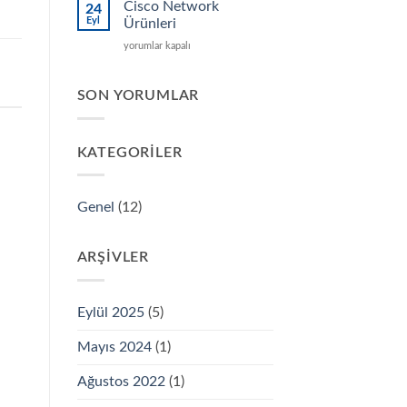
Satıcı
Cisco Network
24
için
Eyl
Ürünleri
Cisco
yorumlar kapalı
Network
Ürünleri
için
SON YORUMLAR
KATEGORILER
Genel
(12)
ARŞIVLER
Eylül 2025
(5)
Mayıs 2024
(1)
Ağustos 2022
(1)