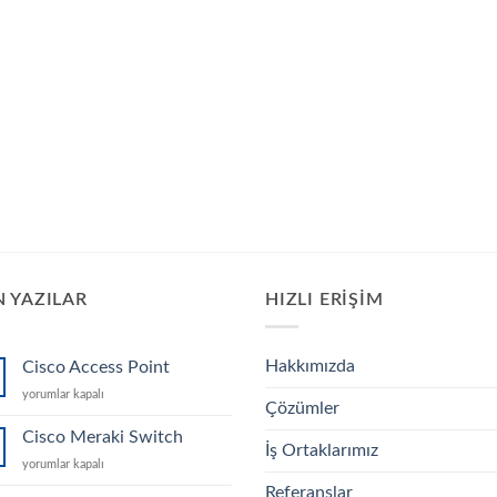
 YAZILAR
HIZLI ERIŞIM
Hakkımızda
Cisco Access Point
Cisco
yorumlar kapalı
Çözümler
Access
Point
Cisco Meraki Switch
İş Ortaklarımız
için
Cisco
yorumlar kapalı
Meraki
Referanslar