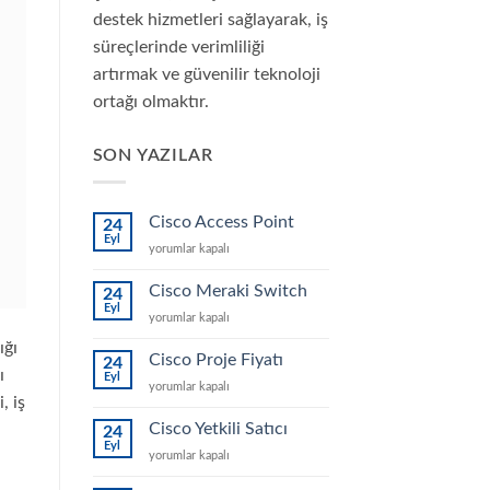
destek hizmetleri sağlayarak, iş
süreçlerinde verimliliği
artırmak ve güvenilir teknoloji
ortağı olmaktır.
SON YAZILAR
Cisco Access Point
24
Eyl
Cisco
yorumlar kapalı
Access
Point
Cisco Meraki Switch
24
için
Eyl
Cisco
yorumlar kapalı
Meraki
ığı
Switch
Cisco Proje Fiyatı
24
için
ı
Eyl
Cisco
yorumlar kapalı
, iş
Proje
Fiyatı
Cisco Yetkili Satıcı
24
için
Eyl
Cisco
yorumlar kapalı
Yetkili