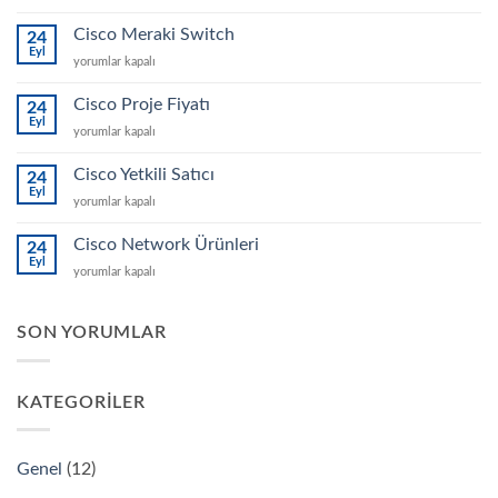
Access
Point
Cisco Meraki Switch
24
için
Eyl
Cisco
yorumlar kapalı
Meraki
Switch
Cisco Proje Fiyatı
24
için
Eyl
Cisco
yorumlar kapalı
Proje
Fiyatı
Cisco Yetkili Satıcı
24
için
Eyl
Cisco
yorumlar kapalı
Yetkili
Satıcı
Cisco Network Ürünleri
24
için
Eyl
Cisco
yorumlar kapalı
Network
Ürünleri
için
SON YORUMLAR
KATEGORILER
Genel
(12)