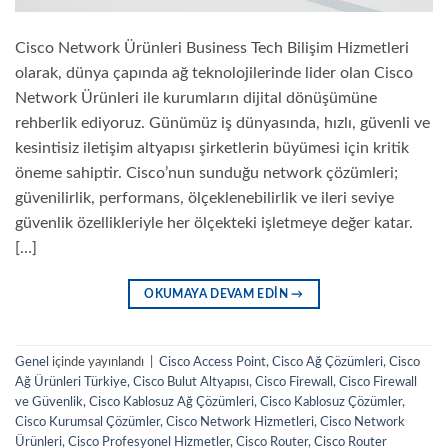
Cisco Network Ürünleri Business Tech Bilişim Hizmetleri
olarak, dünya çapında ağ teknolojilerinde lider olan Cisco
Network Ürünleri ile kurumların dijital dönüşümüne
rehberlik ediyoruz. Günümüz iş dünyasında, hızlı, güvenli ve
kesintisiz iletişim altyapısı şirketlerin büyümesi için kritik
öneme sahiptir. Cisco’nun sunduğu network çözümleri;
güvenilirlik, performans, ölçeklenebilirlik ve ileri seviye
güvenlik özellikleriyle her ölçekteki işletmeye değer katar.
[…]
OKUMAYA DEVAM EDIN
→
Genel
içinde yayınlandı
|
Cisco Access Point
,
Cisco Ağ Çözümleri
,
Cisco
Ağ Ürünleri Türkiye
,
Cisco Bulut Altyapısı
,
Cisco Firewall
,
Cisco Firewall
ve Güvenlik
,
Cisco Kablosuz Ağ Çözümleri
,
Cisco Kablosuz Çözümler
,
Cisco Kurumsal Çözümler
,
Cisco Network Hizmetleri
,
Cisco Network
Ürünleri
,
Cisco Profesyonel Hizmetler
,
Cisco Router
,
Cisco Router