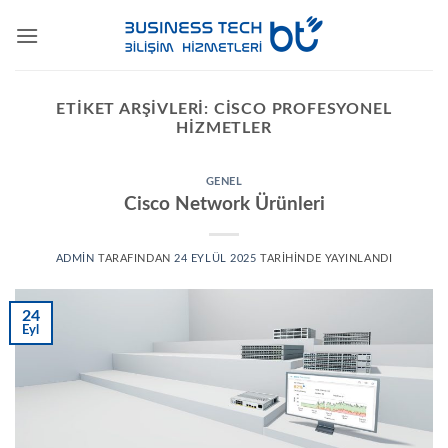
İçeriğe
atla
ETIKET ARŞIVLERI:
CISCO PROFESYONEL
HIZMETLER
GENEL
Cisco Network Ürünleri
ADMIN
TARAFINDAN
24 EYLÜL 2025
TARIHINDE YAYINLANDI
24
Eyl