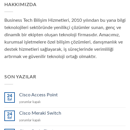
HAKKIMIZDA
Business Tech Bilişim Hizmetleri, 2010 yılından bu yana bilgi
teknolojileri sektöründe yenilikçi çözümler sunan, genç ve
dinamik bir ekipten oluşan teknoloji firmasıdır. Amacımız,
kurumsal işletmelere özel bilişim çözümleri, danışmanlık ve
destek hizmetleri sağlayarak, iş süreçlerinde verimliliği
artırmak ve güvenilir teknoloji ortağı olmaktır.
SON YAZILAR
Cisco Access Point
24
Eyl
Cisco
yorumlar kapalı
Access
Point
Cisco Meraki Switch
24
için
Eyl
Cisco
yorumlar kapalı
Meraki
Switch