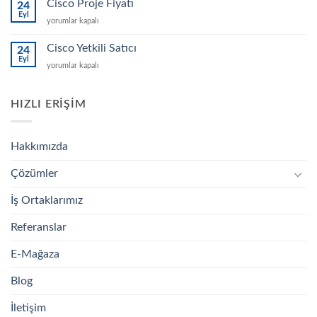
Cisco Proje Fiyatı
24
için
Eyl
Cisco
yorumlar kapalı
Proje
Fiyatı
Cisco Yetkili Satıcı
24
için
Eyl
Cisco
yorumlar kapalı
Yetkili
Satıcı
için
HIZLI ERIŞIM
Hakkımızda
Çözümler
İş Ortaklarımız
Referanslar
E-Mağaza
Blog
İletişim