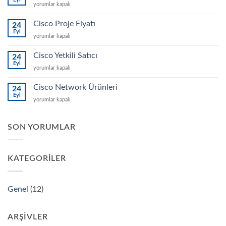
Cisco
yorumlar kapalı
Meraki
Switch
Cisco Proje Fiyatı
24
için
Eyl
Cisco
yorumlar kapalı
Proje
Fiyatı
Cisco Yetkili Satıcı
24
için
Eyl
Cisco
yorumlar kapalı
Yetkili
Satıcı
Cisco Network Ürünleri
24
için
Eyl
Cisco
yorumlar kapalı
Network
Ürünleri
için
SON YORUMLAR
KATEGORILER
Genel
(12)
ARŞIVLER