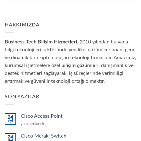
HAKKIMIZDA
Business Tech Bilişim Hizmetleri
, 2010 yılından bu yana
bilgi teknolojileri sektöründe yenilikçi çözümler sunan, genç
ve dinamik bir ekipten oluşan teknoloji firmasıdır. Amacımız,
kurumsal işletmelere özel
bilişim çözümleri
, danışmanlık ve
destek hizmetleri sağlayarak, iş süreçlerinde verimliliği
artırmak ve güvenilir teknoloji ortağı olmaktır.
SON YAZILAR
Cisco Access Point
24
Eyl
Cisco
yorumlar kapalı
Access
Point
Cisco Meraki Switch
24
için
Eyl