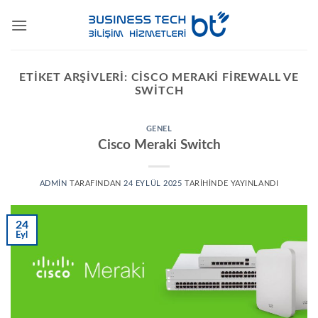
İçeriğe
atla
ETIKET ARŞIVLERI:
CISCO MERAKI FIREWALL VE
SWITCH
GENEL
Cisco Meraki Switch
ADMIN
TARAFINDAN
24 EYLÜL 2025
TARIHINDE YAYINLANDI
24
Eyl