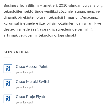
Business Tech Bilişim Hizmetleri, 2010 yılından bu yana bilgi
teknolojileri sektöründe yenilikçi çözümler sunan, genç ve
dinamik bir ekipten oluşan teknoloji firmasıdır. Amacımız,
kurumsal işletmelere özel bilişim çözümleri, danışmanlık ve
destek hizmetleri sağlayarak, iş süreçlerinde verimliliği
artırmak ve güvenilir teknoloji ortağı olmaktır.
SON YAZILAR
Cisco Access Point
24
Eyl
Cisco
yorumlar kapalı
Access
Point
Cisco Meraki Switch
24
için
Eyl
Cisco
yorumlar kapalı
Meraki
Switch
Cisco Proje Fiyatı
24
için
Eyl
Cisco
yorumlar kapalı
Proje