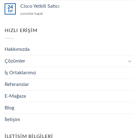
Fiyatı
Cisco Yetkili Satıcı
24
için
Eyl
Cisco
yorumlar kapalı
Yetkili
Satıcı
için
HIZLI ERIŞIM
Hakkımızda
Çözümler
İş Ortaklarımız
Referanslar
E-Mağaza
Blog
İletişim
İLETIŞIM BILGILERI