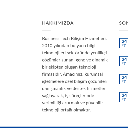
HAKKIMIZDA
SON
Business Tech Bilişim Hizmetleri,
24
2010 yılından bu yana bilgi
Eyl
teknolojileri sektöründe yenilikçi
24
çözümler sunan, genç ve dinamik
Eyl
bir ekipten oluşan teknoloji
firmasıdır. Amacımız, kurumsal
24
işletmelere özel bilişim çözümleri,
Eyl
danışmanlık ve destek hizmetleri
24
sağlayarak, iş süreçlerinde
Eyl
verimliliği artırmak ve güvenilir
teknoloji ortağı olmaktır.