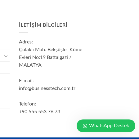
İLETIŞIM BILGILERI
Adres:
Çolaklı Mah. Bekşüşler Küme
Evleri No:19 Battalgazi /
MALATYA
E-mail:
info@businesstech.com.tr
Telefon:
+90 555 553 76 73
WhatsApp Destek