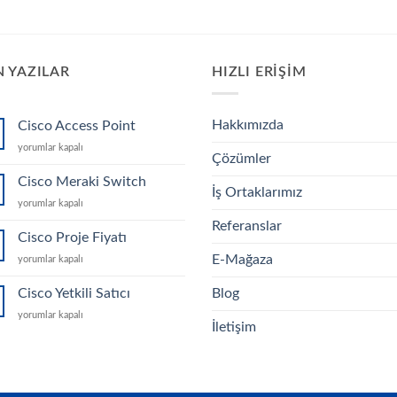
 YAZILAR
HIZLI ERIŞIM
Hakkımızda
Cisco Access Point
Cisco
yorumlar kapalı
Çözümler
Access
Point
Cisco Meraki Switch
İş Ortaklarımız
için
Cisco
yorumlar kapalı
Meraki
Referanslar
Switch
Cisco Proje Fiyatı
için
E-Mağaza
Cisco
yorumlar kapalı
Proje
Fiyatı
Cisco Yetkili Satıcı
Blog
için
Cisco
yorumlar kapalı
İletişim
Yetkili
Satıcı
için