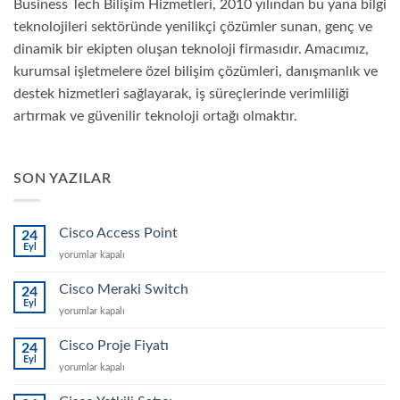
Business Tech Bilişim Hizmetleri, 2010 yılından bu yana bilgi
teknolojileri sektöründe yenilikçi çözümler sunan, genç ve
dinamik bir ekipten oluşan teknoloji firmasıdır. Amacımız,
kurumsal işletmelere özel bilişim çözümleri, danışmanlık ve
destek hizmetleri sağlayarak, iş süreçlerinde verimliliği
artırmak ve güvenilir teknoloji ortağı olmaktır.
SON YAZILAR
Cisco Access Point
24
Eyl
Cisco
yorumlar kapalı
Access
Point
Cisco Meraki Switch
24
için
Eyl
Cisco
yorumlar kapalı
Meraki
Switch
Cisco Proje Fiyatı
24
için
Eyl
Cisco
yorumlar kapalı
Proje
Fiyatı