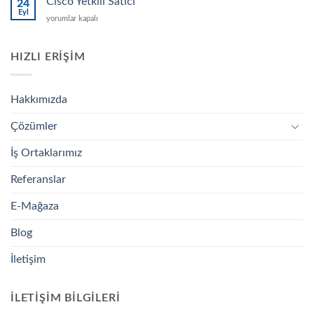
Cisco Yetkili Satıcı
24
için
Eyl
Cisco
yorumlar kapalı
Yetkili
Satıcı
için
HIZLI ERIŞIM
Hakkımızda
Çözümler
İş Ortaklarımız
Referanslar
E-Mağaza
Blog
İletişim
İLETIŞIM BILGILERI