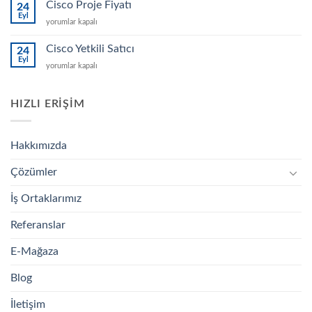
Switch
Cisco Proje Fiyatı
24
için
Eyl
Cisco
yorumlar kapalı
Proje
Fiyatı
Cisco Yetkili Satıcı
24
için
Eyl
Cisco
yorumlar kapalı
Yetkili
Satıcı
için
HIZLI ERIŞIM
Hakkımızda
Çözümler
İş Ortaklarımız
Referanslar
E-Mağaza
Blog
İletişim