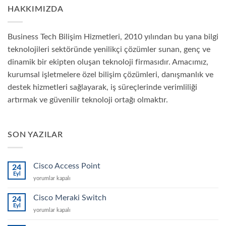
HAKKIMIZDA
Business Tech Bilişim Hizmetleri, 2010 yılından bu yana bilgi
teknolojileri sektöründe yenilikçi çözümler sunan, genç ve
dinamik bir ekipten oluşan teknoloji firmasıdır. Amacımız,
kurumsal işletmelere özel bilişim çözümleri, danışmanlık ve
destek hizmetleri sağlayarak, iş süreçlerinde verimliliği
artırmak ve güvenilir teknoloji ortağı olmaktır.
SON YAZILAR
Cisco Access Point
24
Eyl
Cisco
yorumlar kapalı
Access
Point
Cisco Meraki Switch
24
için
Eyl
Cisco
yorumlar kapalı
Meraki