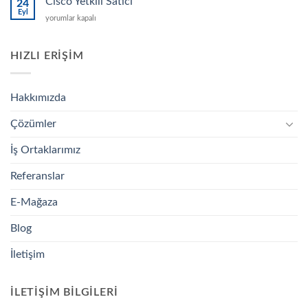
Cisco Yetkili Satıcı
24
için
Eyl
Cisco
yorumlar kapalı
Yetkili
Satıcı
için
HIZLI ERIŞIM
Hakkımızda
Çözümler
İş Ortaklarımız
Referanslar
E-Mağaza
Blog
İletişim
İLETIŞIM BILGILERI