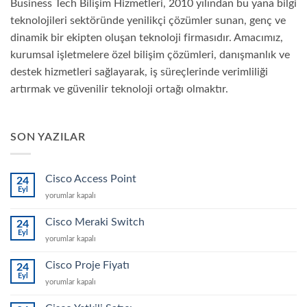
Business Tech Bilişim Hizmetleri, 2010 yılından bu yana bilgi
teknolojileri sektöründe yenilikçi çözümler sunan, genç ve
dinamik bir ekipten oluşan teknoloji firmasıdır. Amacımız,
kurumsal işletmelere özel bilişim çözümleri, danışmanlık ve
destek hizmetleri sağlayarak, iş süreçlerinde verimliliği
artırmak ve güvenilir teknoloji ortağı olmaktır.
SON YAZILAR
Cisco Access Point
24
Eyl
Cisco
yorumlar kapalı
Access
Point
Cisco Meraki Switch
24
için
Eyl
Cisco
yorumlar kapalı
Meraki
Switch
Cisco Proje Fiyatı
24
için
Eyl
Cisco
yorumlar kapalı
Proje
Fiyatı