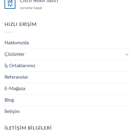
Cisco Yetkili Satıcı
24
için
Eyl
Cisco
yorumlar kapalı
Yetkili
Satıcı
için
HIZLI ERIŞIM
Hakkımızda
Çözümler
İş Ortaklarımız
Referanslar
E-Mağaza
Blog
İletişim
İLETIŞIM BILGILERI