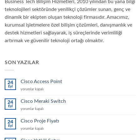
Business Tech Bilişim Hizmetleri, 2010 yılından bu yana bilgi
teknolojileri sektöründe yenilikçi çözümler sunan, genç ve
dinamik bir ekipten oluşan teknoloji firmasıdır. Amacımız,
kurumsal işletmelere özel bilişim çözümleri, danışmanlık ve
destek hizmetleri sağlayarak, iş süreçlerinde verimliliği
artırmak ve güvenilir teknoloji ortağı olmaktır.
SON YAZILAR
Cisco Access Point
24
Eyl
Cisco
yorumlar kapalı
Access
Point
Cisco Meraki Switch
24
için
Eyl
Cisco
yorumlar kapalı
Meraki
Switch
Cisco Proje Fiyatı
24
için
Eyl
Cisco
yorumlar kapalı
Proje
Fiyatı