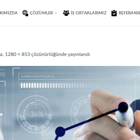
KIMIZDA
ÇÖZÜMLER
İŞ ORTAKLARIMIZ
REFERANS
da,
1280 × 853
çözünürlüğünde yayınlandı