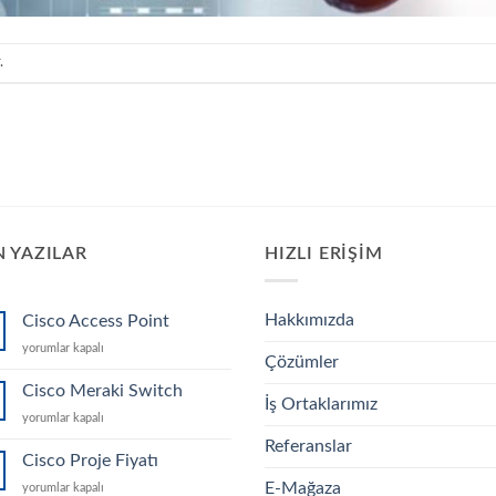
.
 YAZILAR
HIZLI ERIŞIM
Hakkımızda
Cisco Access Point
Cisco
yorumlar kapalı
Çözümler
Access
Point
Cisco Meraki Switch
İş Ortaklarımız
için
Cisco
yorumlar kapalı
Meraki
Referanslar
Switch
Cisco Proje Fiyatı
için
E-Mağaza
Cisco
yorumlar kapalı