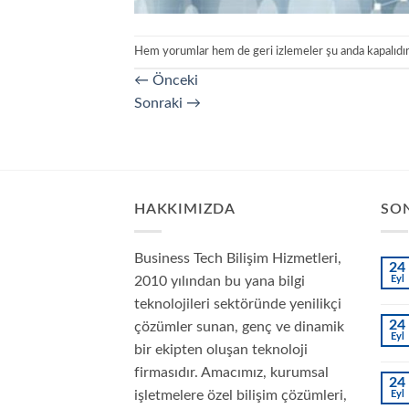
Hem yorumlar hem de geri izlemeler şu anda kapalıdır
←
Önceki
Sonraki
→
HAKKIMIZDA
SON
Business Tech Bilişim Hizmetleri,
24
2010 yılından bu yana bilgi
Eyl
teknolojileri sektöründe yenilikçi
24
çözümler sunan, genç ve dinamik
Eyl
bir ekipten oluşan teknoloji
firmasıdır. Amacımız, kurumsal
24
işletmelere özel bilişim çözümleri,
Eyl