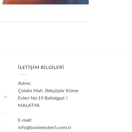
İLETIŞIM BILGILERI
Adres:
Çolaklı Mah. Bekşüşler Küme
Evleri No:19 Battalgazi /
MALATYA
E-mail:
info@businesstech.com.tr